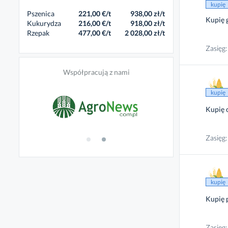
kupię
Pszenica
221,00 €/t
938,00 zł/t
Kupię 
Kukurydza
216,00 €/t
918,00 zł/t
Rzepak
477,00 €/t
2 028,00 zł/t
Zasięg:
Współpracują z nami
kupię
Kupię 
Zasięg:
kupię
Kupię 
Zasięg: