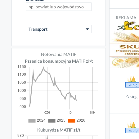
REKLAMA
Transport
caret_down
Notowania MATIF
Pszenica konsumpcyjna MATIF zł/t
kupię
Zasięg:
Kukurydza MATIF zł/t
kupię