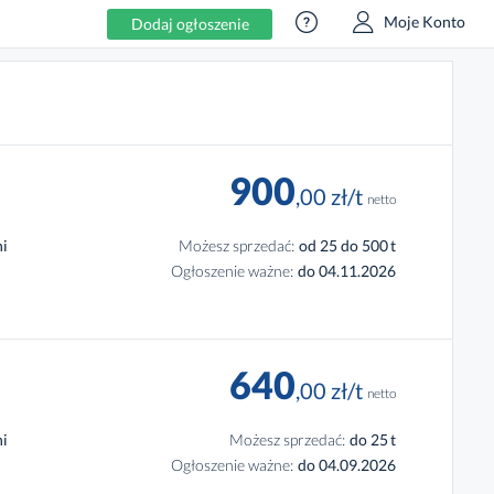
circle_question_mark
user
Moje Konto
Dodaj ogłoszenie
900
,00
zł
/t
netto
ni
Możesz sprzedać:
od 25 do 500
t
Ogłoszenie ważne:
do 04.11.2026
640
,00
zł
/t
netto
ni
Możesz sprzedać:
do 25
t
Ogłoszenie ważne:
do 04.09.2026