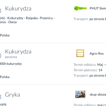
Kukurydza
PHUT Siem
bóż - Kukurydzy - Rzepaku -Pszenicy -
Transport:
po stronie
enia - Owsa
Polska
Kukurydza
Agro-Ros
paszowa
800t kukurydzy
Termin odbioru:
Maj -
Termin płatności:
14
Transport:
po stronie
Polska
Gryka
skup-zboza
kupię
Termin odbioru:
maj c