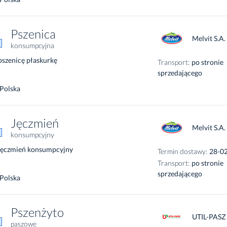
Pszenica
Melvit S.A.
konsumpcyjna
pszenicę płaskurkę
Transport:
po stronie
sprzedającego
Polska
Jęczmień
Melvit S.A.
konsumpcyjny
jęczmień konsumpcyjny
Termin dostawy:
28-0
Transport:
po stronie
sprzedającego
Polska
Pszenżyto
UTIL-PASZ
paszowe