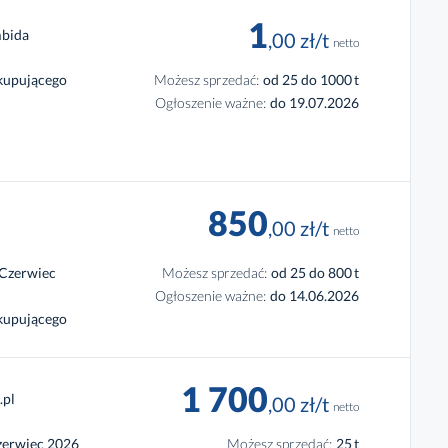
1
bida
,00
zł
/t
netto
 kupującego
Możesz sprzedać:
od 25 do 1000
t
Ogłoszenie ważne:
do 19.07.2026
850
,00
zł
/t
netto
 Czerwiec
Możesz sprzedać:
od 25 do 800
t
Ogłoszenie ważne:
do 14.06.2026
 kupującego
1
700
.pl
,00
zł
/t
netto
zerwiec 2026
Możesz sprzedać:
25
t