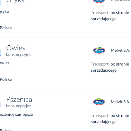
grykę
Transport:
po stronie
sprzedającego
Polska
Owies
Melvit S.A.
konsumpcyjny
owies
Transport:
po stronie
sprzedającego
Polska
Pszenica
Melvit S.A.
konsumpcyjna
pszenicę samopszę
Transport:
po stronie
sprzedającego
Polska