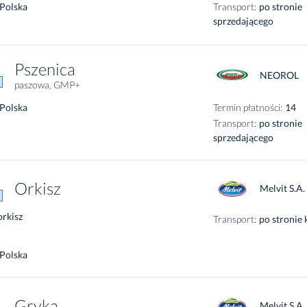
Polska
Transport:
po stronie
sprzedającego
Pszenica
NEOROL
paszowa, GMP+
Polska
Termin płatności:
14
Transport:
po stronie
sprzedającego
Orkisz
Melvit S.A.
orkisz
Transport:
po stronie
Polska
Gryka
Melvit S.A.