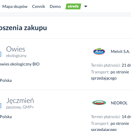
Mapa skupów
Cennik
Demo
caret_down
oszenia zakupu
Owies
Melvit S.A.
ekologiczny
owies ekologiczny BIO
Termin płatności:
21 d
Transport:
po stronie
sprzedającego
Polska
Jęczmień
NEOROL
paszowy, GMP+
Polska
Termin płatności:
14 d
Transport:
po stronie
sprzedającego