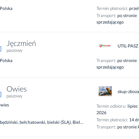
Polska
Termin płatności:
prze
Transport:
po stronie
sprzedającego
Jęczmień
UTIL-PASZ
paszowy
Polska
Transport:
po stronie
sprzedającego
Owies
skup-zboza
paszowy
owies
Termin odbioru:
lipiec
2026
Termin płatności:
14 d
będziński, bełchatowski, bielski (ŚLĄ), Bielsko-Biała, bieruńsko-lędziński, bolesławiecki, brzeski (OPO), brzeziński, Bytom, chodzieski, Chorzów, cieszyński, czarnkowsko-trzcianecki, Częstochowa, częstochowski, Dąbrowa Górnicza, dzierżoniowski, Gliwice, gliwicki, głogowski, głubczycki, gnieźnieński, górowski, gostyński, grodziski (WIE), jarociński, Jastrzębie-Zdrój, jaworski, Jaworzno, Jelenia Góra, jeleniogórski, kaliski, Kalisz, kamiennogórski, Katowice, kędzierzyńsko-kozielski, kępiński, kłobucki, kłodzki, kluczborski, kolski, Konin, koniński, kościański, krapkowicki, krotoszyński, kutnowski, łaski, łęczycki, Legnica, legnicki, leszczyński, Leszno, Łódź, łódzki wschodni, łowicki, lubański, lubiński, lubliniecki, lwówecki, międzychodzki, mikołowski, milicki, Mysłowice, myszkowski, namysłowski, nowotomyski, nyski, obornicki, oławski, oleski, oleśnicki, opoczyński, Opole, opolski (OPO), ostrowski (WIE), ostrzeszowski, pabianicki, pajęczański, Piekary Śląskie, pilski, piotrkowski, Piotrków Trybunalski, pleszewski, poddębicki, polkowicki, Poznań, poznański, prudnicki, pszczyński, raciborski, radomszczański, rawicki, rawski, Ruda Śląska, rybnicki, Rybnik, Siemianowice Śląskie, sieradzki, Skierniewice, skierniewicki, słupecki, Sosnowiec, średzki (DOL), średzki (WIE), śremski, strzelecki, strzeliński, świdnicki (DOL), Świętochłowice, szamotulski, tarnogórski, tomaszowski (ŁÓD), trzebnicki, turecki, Tychy, wągrowiecki, Wałbrzych, wałbrzyski, wieluński, wieruszowski, wodzisławski, wołowski, wolsztyński, Wrocław, wrocławski, wrzesiński, ząbkowicki, Zabrze, zawierciański, zduńskowolski, zgierski, zgorzelecki, złotoryjski, złotowski, Żory, żywiecki
Transport:
po stronie