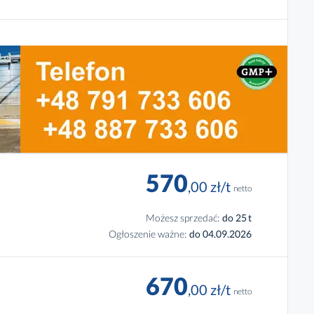
570
,00
zł
/t
netto
Możesz sprzedać:
do 25
t
Ogłoszenie ważne:
do 04.09.2026
670
,00
zł
/t
netto